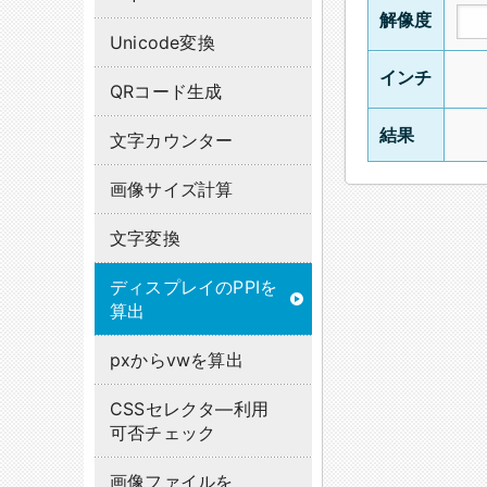
解像度
Unicode変換
インチ
QRコード生成
結果
文字カウンター
画像サイズ計算
文字変換
ディスプレイのPPIを
算出
pxからvwを算出
CSSセレクタ―利用
可否チェック
画像ファイルを