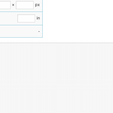
×
px
in
-