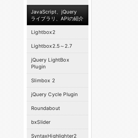
JavaScript、jQuery
ライブラリ、APIの紹介
Lightbox2
Lightbox2.5～2.7
jQuery LightBox
Plugin
Slimbox 2
jQuery Cycle Plugin
Roundabout
bxSlider
SyntaxHighlighter2