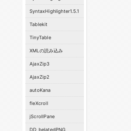
SyntaxHighlighter1.5.1
Tablekit
TinyTable
XMLの読み込み
AjaxZip3
AjaxZip2
autoKana
fleXcroll
jScrollPane
DD_belatedPNG