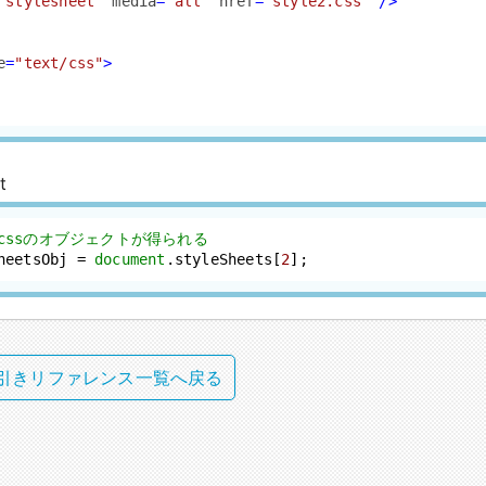
"stylesheet"
media
=
"all"
href
=
"style2.css"
 />
e
=
"text/css"
>
t
e2.cssのオブジェクトが得られる
heetsObj = 
document
.
styleSheets
[
2
];
pt逆引きリファレンス一覧へ戻る