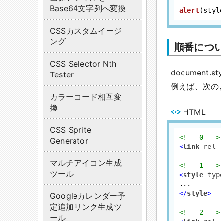
Base64文字列へ変換
alert
(styl
CSSカスタムイージ
ング
順番につ
CSS Selector Nth
documen
Tester
例えば、次の
カラーコード相互変
換
HTML
CSS Sprite
<!-- 0 -->
Generator
<
link
rel
=
マルチアイコン生成
<!-- 1 -->
ツール
<
style
typ
</
style
>
Googleカレンダー予
定追加リンク生成ツ
<!-- 2 -->
ール