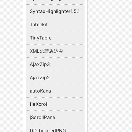
SyntaxHighlighter1.5.1
Tablekit
TinyTable
XMLの読み込み
AjaxZip3
AjaxZip2
autoKana
fleXcroll
jScrollPane
DD_belatedPNG