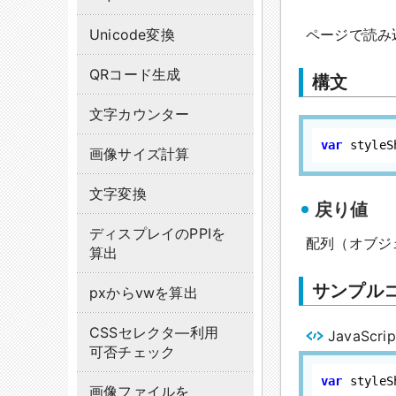
Unicode変換
ページで読み
QRコード生成
構文
文字カウンター
var
 styleS
画像サイズ計算
文字変換
戻り値
ディスプレイのPPIを
配列（オブジ
算出
サンプル
pxからvwを算出
CSSセレクタ―利用
JavaScrip
可否チェック
var
 styleS
画像ファイルを