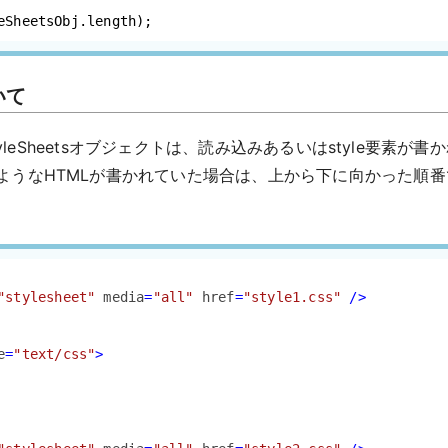
eSheetsObj.
length
);
いて
t.styleSheetsオブジェクトは、読み込みあるいはstyle要
ようなHTMLが書かれていた場合は、上から下に向かった順
"stylesheet"
media
=
"all"
href
=
"style1.css"
 />
e
=
"text/css"
>