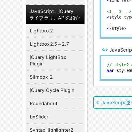
<
link
rel
=
JavaScript、jQuery
<!-- 3 -->
ライブラリ、APIの紹介
<
style
typ
</
style
>
Lightbox2
Lightbox2.5～2.7
JavaScrip
jQuery LightBox
Plugin
// styl
var
 styleS
Slimbox 2
jQuery Cycle Plugin
JavaScri
Roundabout
bxSlider
SyntaxHighlighter2