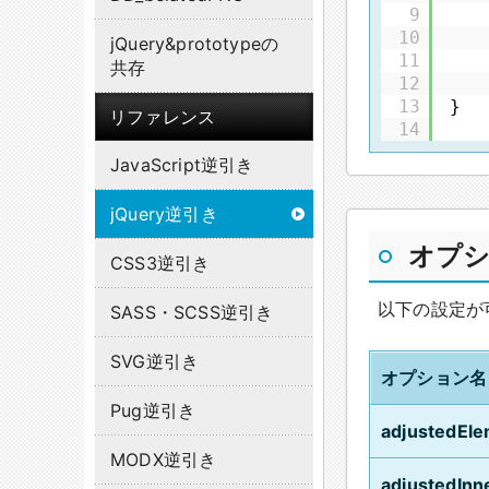
9
10
jQuery&prototypeの
11
共存
12
13
}
リファレンス
14
JavaScript逆引き
jQuery逆引き
オプ
CSS3逆引き
以下の設定が
SASS・SCSS逆引き
SVG逆引き
オプション名
Pug逆引き
adjustedEl
MODX逆引き
adjustedInn