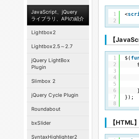
JavaScript、jQuery
1
<
scr
ライブラリ、APIの紹介
2
Lightbox2
【JavaSc
Lightbox2.5～2.7
1
$(
fu
jQuery LightBox
2
Plugin
3
4
Slimbox 2
5
6
jQuery Cycle Plugin
7
});
8
Roundabout
【HTML
bxSlider
SyntaxHighlighter2