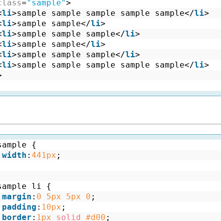
class
=
"sample"
>
<
li
>sample sample sample sample sample</
li
>
<
li
>sample sample</
li
>
<
li
>sample sample sample</
li
>
<
li
>sample sample</
li
>
<
li
>sample sample sample</
li
>
<
li
>sample sample sample sample sample</
li
>
>
sample {
width
:
441px
;
sample li {
margin
:
0
5px
5px
0
;
padding
:
10px
;
border
:
1px
solid
#d00
;