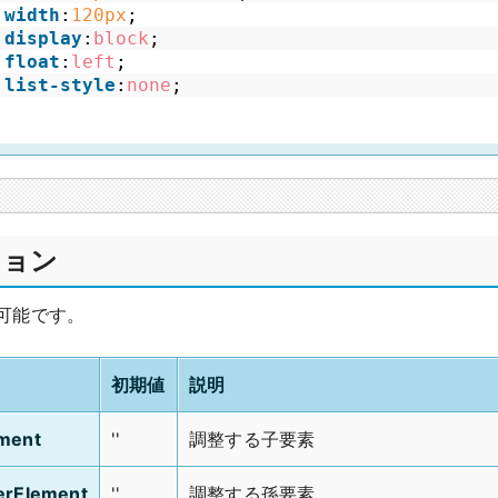
width
:
120px
;
display
:
block
;
float
:
left
;
list-style
:
none
;
ション
可能です。
初期値
説明
ement
''
調整する子要素
erElement
''
調整する孫要素