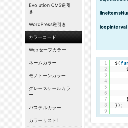
Evolution CMS逆引
き
lineItemsN
WordPress逆引き
loopInterval
カラーコード
Webセーフカラー
ネームカラー
1
$(
fu
2
3
モノトーンカラー
4
5
グレースケールカラ
6
ー
7
8
});
パステルカラー
9
カラーリスト1