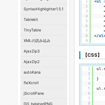
1
<
ul
2
SyntaxHighlighter1.5.1
3
4
Tablekit
5
6
TinyTable
7
8
</
ul
XMLの読み込み
9
AjaxZip3
【CSS】
AjaxZip2
1
ul.
autoKana
2
3
}
fleXcroll
4
5
ul.
jScrollPane
6
7
8
DD_belatedPNG