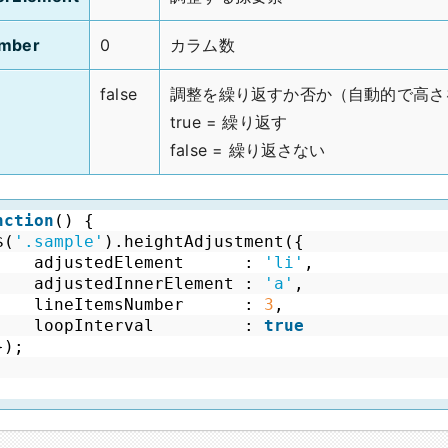
umber
0
カラム数
false
調整を繰り返すか否か（自動的で高さ
true = 繰り返す
false = 繰り返さない
nction
() {
$(
'.sample'
).heightAdjustment({
adjustedElement      : 
'li'
,
adjustedInnerElement : 
'a'
,
lineItemsNumber      : 
3
,
loopInterval         : 
true
});