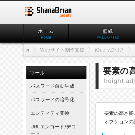
ホーム
壁紙
Webサイト制作支援
jQuery逆引き
要素の
ツール
height ad
パスワード自動生成
パスワードの暗号化
エンティティ変換
要素の高さ揃
オプションの
URLエンコード/デコ
ード