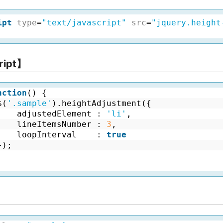
ipt
type
=
"text/javascript"
src
=
"jquery.height
ript】
nction
() {
$(
'.sample'
).heightAdjustment({
adjustedElement : 
'li'
,
lineItemsNumber : 
3
,
loopInterval    : 
true
});
】