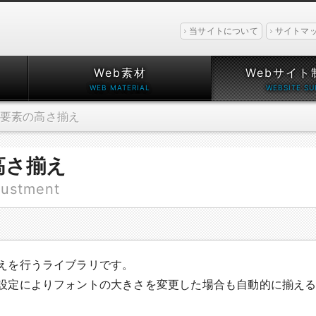
当サイトについて
サイトマ
Web素材
Webサイト
要素の高さ揃え
高さ揃え
justment
えを行うライブラリです。
設定によりフォントの大きさを変更した場合も自動的に揃え