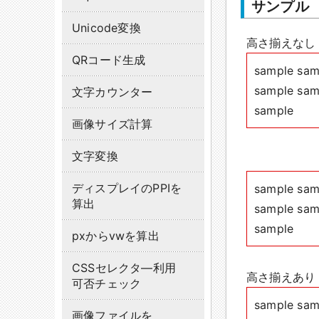
サンプル
Unicode変換
高さ揃えなし
QRコード生成
sample sam
sample sam
文字カウンター
sample
画像サイズ計算
文字変換
ディスプレイのPPIを
sample sam
算出
sample sam
sample
pxからvwを算出
CSSセレクタ―利用
高さ揃えあり
可否チェック
sample sam
画像ファイルを