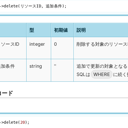
c->delete(リソースID, 追加条件);
型
初期値
説明
リソースID
integer
0
削除する対象のリソース
追加条件
string
''
追加で更新の対象となる
SQLは
WHERE
に続く
コード
->delete(
20
);