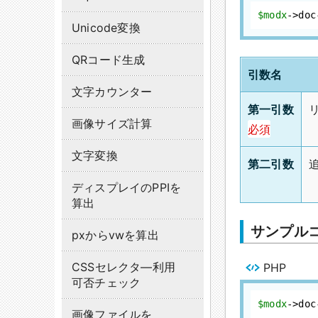
$modx
->do
Unicode変換
QRコード生成
引数名
文字カウンター
第一引数
画像サイズ計算
必須
文字変換
第二引数
ディスプレイのPPIを
算出
サンプル
pxからvwを算出
CSSセレクタ―利用
PHP
可否チェック
$modx
->doc
画像ファイルを