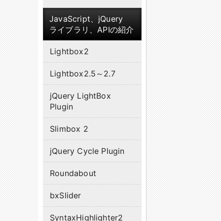
JavaScript、jQuery
ライブラリ、APIの紹介
Lightbox2
Lightbox2.5～2.7
jQuery LightBox
Plugin
Slimbox 2
jQuery Cycle Plugin
Roundabout
bxSlider
SyntaxHighlighter2