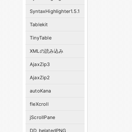
SyntaxHighlighter1.5.1
Tablekit
TinyTable
XMLの読み込み
AjaxZip3
AjaxZip2
autoKana
fleXcroll
jScrollPane
DD_belatedPNG