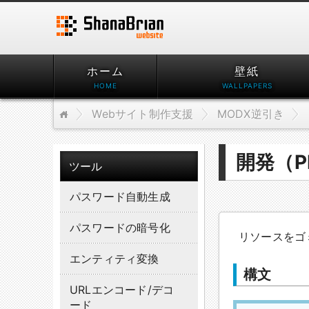
ホーム
壁紙
Webサイト制作支援
MODX逆引き
開発（
ツール
パスワード自動生成
パスワードの暗号化
リソースをゴ
エンティティ変換
構文
URLエンコード/デコ
ード